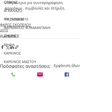
ΟΡΦΕΑΣ
νοσηλεύτρια για συνταγογράφηση 
φαρμάκων , συμβουλές και στήριξη.   
ΑΓΚΑΛΙΑΖΩ
FREZYDERM
17-18/04/2010
ΦΑΡΟΣ ΣΚΟΠΕΛΟΥ
ΦΑΡΜΑΚΕΙΟ Φ.ΡΑΜΑΝΤΑΝΗ
2010
ALZHEIMER
APIVITA
ΜΗΛΙΑ
ΚΑΡΚΙΝΟΣ
ΚΑΡΚΙΝΟΣ ΜΑΣΤΟΥ
Πρόσφατες αναρτήσεις
Εμφάνιση όλων
ΣΚΟΠΕΛΟΣ
ΓΛΩΣΣΑ
ΙΣΤΟΣΕΛΙΔΑ
ΑΝΑΚΟΥΦΙΣΤΙΚΗ ΦΡΟΝΤΙΔΑ
ΔΑΝΙΑ