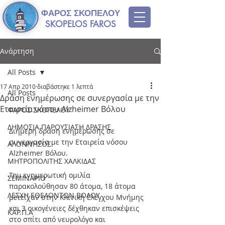
ΦΑΡΟΣ ΣΚΟΠΕΛΟΥ
SKOPELOS FAROS
Ανάρτηση
All Posts
17 Απρ 2010
διαβάστηκε 1 λεπτά
All Posts
Δράση ενημέρωσης σε συνεργασία με την
Εταιρεία νόσου Alzheimer Βόλου
ΦΑΡΟΣ ΣΚΟΠΕΛΟΥ
ΔΗΜΟΣΙΑ ΠΑΡΟΥΣΙΑΣΗ ΔΡΑΣΗΣ
Διήμερη δράση ενημέρωσης σε 
συνεργασία με την Εταιρεία νόσου 
ΑΛΟΝΝΗΣΟΣ
Alzheimer Βόλου. 
ΜΗΤΡΟΠΟΛΙΤΗΣ ΧΑΛΚΙΔΑΣ
Την ενημερωτική ομιλία 
ΣΕΜΙΝΑΡΙΟ
παρακολούθησαν 80 άτομα, 18 άτομα 
ΛΕΣΧΗ ΕΘΕΛΟΝΤΩΝ ΒΟΛΟΥ
μετείχαν στην Κλινική Ελέγχου Μνήμης 
και 3 οικογένειες δέχθηκαν επισκέψεις 
ΚΑΡ.Π.Α
στο σπίτι από νευρολόγο και 