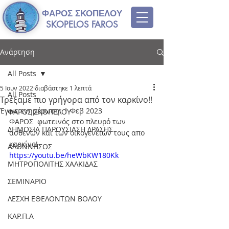
ΦΑΡΟΣ ΣΚΟΠΕΛΟΥ
SKOPELOS FAROS
Ανάρτηση
All Posts
5 Ιουν 2022
διαβάστηκε 1 λεπτά
All Posts
Τρέξαμε πιο γρήγορα από τον καρκίνο!!
Έγινε ενημέρωση:
1 Φεβ 2023
ΦΑΡΟΣ ΣΚΟΠΕΛΟΥ
ΦΑΡΟΣ  φωτεινός στο πλευρό των 
ΔΗΜΟΣΙΑ ΠΑΡΟΥΣΙΑΣΗ ΔΡΑΣΗΣ
ασθενών και των οικογενειών τους απο 
καρκίνο!
ΑΛΟΝΝΗΣΟΣ
https://youtu.be/heWbKW180Kk
ΜΗΤΡΟΠΟΛΙΤΗΣ ΧΑΛΚΙΔΑΣ
ΣΕΜΙΝΑΡΙΟ
ΛΕΣΧΗ ΕΘΕΛΟΝΤΩΝ ΒΟΛΟΥ
ΚΑΡ.Π.Α