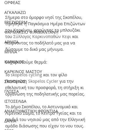
ΟΡΦΕΑΣ
ΑΓΚΑΛΙΑΖΩ
Σήμερα στο όμορφο νησί της Σκοπέλου, 
FREZYDERM
τιμήθηκε η Παγκόσμια Ημέρα Επιζώντων 
του Καρκίνου, φορώντας το μπλουζάκι 
ΦΑΡΜΑΚΕΙΟ Φ.ΡΑΜΑΝΤΑΝΗ
του 
Σύλλογος Καρκινοπαθών Κεφι
 και 
APIVITA
παίρνοντας το ποδήλατό μας για να 
δώσουμε το δικό μας μήνυμα.
ΜΗΛΙΑ
ΚΑΡΚΙΝΟΣ
Ευχαριστούμε θερμά:
ΚΑΡΚΙΝΟΣ ΜΑΣΤΟΥ
Το 
skopelos cycling
 και τον φίλο 
Παναγιώτη 
Skopelos Cycler
 για την 
ΣΚΟΠΕΛΟΣ
εθελοντική του προσφορά, τη στήριξη κι 
ΓΛΩΣΣΑ
οργάνωση της ποδηλατικής μας πορείας.
ΙΣΤΟΣΕΛΙΔΑ
Το Δήμο Σκοπέλου, το Αστυνομικό και 
ΑΝΑΚΟΥΦΙΣΤΙΚΗ ΦΡΟΝΤΙΔΑ
Λιμενικό Σώμα, το Κέντρο Υγείας και τα 
παιδιά του νησιού μας από την Ελληνική 
ΔΑΝΙΑ
ομάδα διάσωσης που είχαν το νου τους.