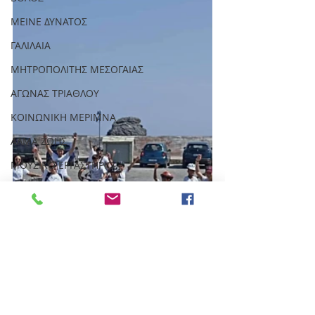
ΜΕΙΝΕ ΔΥΝΑΤΟΣ
ΓΑΛΙΛΑΙΑ
ΜΗΤΡΟΠΟΛΙΤΗΣ ΜΕΣΟΓΑΙΑΣ
ΑΓΩΝΑΣ ΤΡΙΑΘΛΟΥ
ΚΟΙΝΩΝΙΚΗ ΜΕΡΙΜΝΑ
ΑΛΜΑ ΖΩΗΣ
ΜΟΥΣΙΚΟ ΕΡΓΑΣΤΗΡΙΟ
2020
ΕΝΗΜΕΡΩΤΙΚΑ ΦΥΛΛΑΔΙΑ
ΠΑΣΧΑΛΙΝΕΣ ΛΑΜΠΑΔΕΣ
ΧΡΙΣΤΟΥΓΕΝΝΙΑΤΙΚΑ ΣΤΟΛΙΔΙΑ
ΝΕΟ ΚΛΗΜΑ
ΑΡΘΡΑ