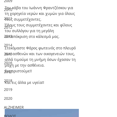
2009
Την κάβα του Ιωάννη Φραντζέσκου για 
2010
τη χορηγεία νερών και χυμών για όλους 
2011
τους συμμετέχοντες.
Όλους τους συμμετέχοντες και φίλους 
2012
του συλλόγου για τη μεγάλη 
2013
ανταπόκριση στο κάλεσμά μας.
2014
Στεκόμαστε Φάρος φωτεινός στο πλευρό 
των ασθενών και των οικογενειών τους, 
2015
αλλά τιμούμε τη μνήμη όσων έχασαν τη 
2016
μάχη με την ασθένεια.
Ευχαριστούμε!!
2017
2018
Και εις άλλα με υγεία!!
2019
2020
ALZHEIMER
ΒΟΛΟΣ