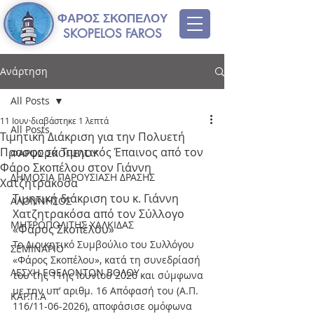
ΦΑΡΟΣ ΣΚΟΠΕΛΟΥ
SKOPELOS FAROS
Ανάρτηση
All Posts
11 Ιουν
διαβάστηκε 1 λεπτά
All Posts
Τιμητική Διάκριση για την Πολυετή
Προσφορά Τιμητικός Έπαινος από τον
ΦΑΡΟΣ ΣΚΟΠΕΛΟΥ
Φάρο Σκοπέλου στον Γιάννη
ΔΗΜΟΣΙΑ ΠΑΡΟΥΣΙΑΣΗ ΔΡΑΣΗΣ
Χατζητρακόσα
Τιμητική διάκριση του κ. Γιάννη 
ΑΛΟΝΝΗΣΟΣ
Χατζητρακόσα από τον Σύλλογο 
ΜΗΤΡΟΠΟΛΙΤΗΣ ΧΑΛΚΙΔΑΣ
«Φάρος Σκοπέλου»
Το Διοικητικό Συμβούλιο του Συλλόγου 
ΣΕΜΙΝΑΡΙΟ
«Φάρος Σκοπέλου», κατά τη συνεδρίασή 
ΛΕΣΧΗ ΕΘΕΛΟΝΤΩΝ ΒΟΛΟΥ
του της 11ης Ιουνίου 2026 και σύμφωνα 
με την υπ’ αριθμ. 16 Απόφασή του (Α.Π. 
ΚΑΡ.Π.Α
116/11-06-2026), αποφάσισε ομόφωνα 