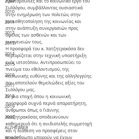
2009
πρωτοβουλίες και το κοινωνικό έργο του 
Συλλόγου, συμβάλλοντας ουσιαστικά 
2010
στην ενημέρωση των πολιτών, στην 
ευαισθητοποίηση της κοινωνίας και 
2011
στην ανάπτυξη συνεργασιών προς 
2012
όφελος των ασθενών και των 
οικογενειών τους.
2013
Η προσφορά του κ. Χατζητρακόσα δεν 
2014
περιορίζεται στην τεχνική υποστήριξη 
ενός ιστοτόπου. Αντιπροσωπεύει το 
2015
πνεύμα του εθελοντισμού, της 
2016
κοινωνικής ευθύνης και της αλληλεγγύης 
που αποτελούν θεμελιώδεις αξίες του 
2017
Συλλόγου μας.
2018
Σε μια εποχή όπου η κοινωνική 
προσφορά συχνά περνά απαρατήρητη, 
2019
άνθρωποι όπως ο Γιάννης 
2020
Χατζητρακόσας αποδεικνύουν 
καθημερινά ότι η ανιδιοτελής συμμετοχή 
ALZHEIMER
και η διάθεση να προσφέρεις στον 
συνάνθρωπο μπορούν να έχουν 
ΒΟΛΟΣ