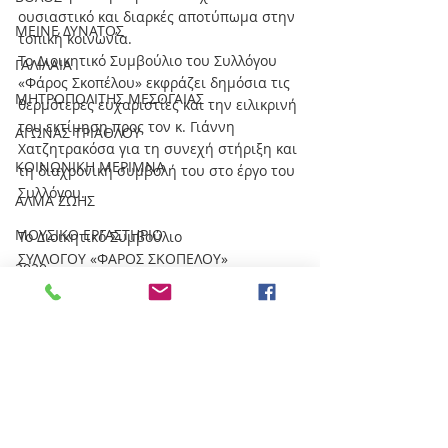
ουσιαστικό και διαρκές αποτύπωμα στην 
ΜΕΙΝΕ ΔΥΝΑΤΟΣ
τοπική κοινωνία.
Το Διοικητικό Συμβούλιο του Συλλόγου 
ΓΑΛΙΛΑΙΑ
«Φάρος Σκοπέλου» εκφράζει δημόσια τις 
ΜΗΤΡΟΠΟΛΙΤΗΣ ΜΕΣΟΓΑΙΑΣ
θερμότερες ευχαριστίες και την ειλικρινή 
του εκτίμηση προς τον κ. Γιάννη 
ΑΓΩΝΑΣ ΤΡΙΑΘΛΟΥ
Χατζητρακόσα για τη συνεχή στήριξη και 
ΚΟΙΝΩΝΙΚΗ ΜΕΡΙΜΝΑ
τη διαχρονική συμβολή του στο έργο του 
Συλλόγου.
ΑΛΜΑ ΖΩΗΣ
ΜΟΥΣΙΚΟ ΕΡΓΑΣΤΗΡΙΟ
Το Διοικητικό Συμβούλιο
ΣΥΛΛΟΓΟΥ «ΦΑΡΟΣ ΣΚΟΠΕΛΟΥ»
2020
ΕΝΗΜΕΡΩΤΙΚΑ ΦΥΛΛΑΔΙΑ
ΠΑΣΧΑΛΙΝΕΣ ΛΑΜΠΑΔΕΣ
ΧΡΙΣΤΟΥΓΕΝΝΙΑΤΙΚΑ ΣΤΟΛΙΔΙΑ
ΝΕΟ ΚΛΗΜΑ
ΑΡΘΡΑ