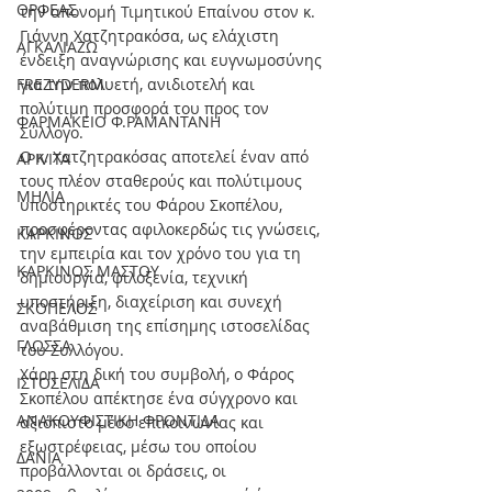
ΟΡΦΕΑΣ
την απονομή Τιμητικού Επαίνου στον κ. 
Γιάννη Χατζητρακόσα, ως ελάχιστη 
ΑΓΚΑΛΙΑΖΩ
ένδειξη αναγνώρισης και ευγνωμοσύνης 
FREZYDERM
για την πολυετή, ανιδιοτελή και 
πολύτιμη προσφορά του προς τον 
ΦΑΡΜΑΚΕΙΟ Φ.ΡΑΜΑΝΤΑΝΗ
Σύλλογο.
Ο κ. Χατζητρακόσας αποτελεί έναν από 
APIVITA
τους πλέον σταθερούς και πολύτιμους 
ΜΗΛΙΑ
υποστηρικτές του Φάρου Σκοπέλου, 
προσφέροντας αφιλοκερδώς τις γνώσεις, 
ΚΑΡΚΙΝΟΣ
την εμπειρία και τον χρόνο του για τη 
ΚΑΡΚΙΝΟΣ ΜΑΣΤΟΥ
δημιουργία, φιλοξενία, τεχνική 
υποστήριξη, διαχείριση και συνεχή 
ΣΚΟΠΕΛΟΣ
αναβάθμιση της επίσημης ιστοσελίδας 
ΓΛΩΣΣΑ
του Συλλόγου.
Χάρη στη δική του συμβολή, ο Φάρος 
ΙΣΤΟΣΕΛΙΔΑ
Σκοπέλου απέκτησε ένα σύγχρονο και 
ΑΝΑΚΟΥΦΙΣΤΙΚΗ ΦΡΟΝΤΙΔΑ
αξιόπιστο μέσο επικοινωνίας και 
εξωστρέφειας, μέσω του οποίου 
ΔΑΝΙΑ
προβάλλονται οι δράσεις, οι 