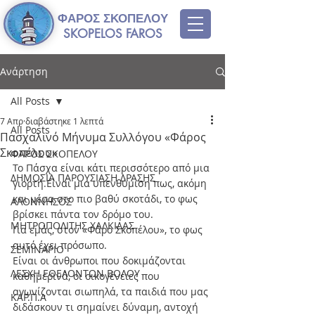
ΦΑΡΟΣ ΣΚΟΠΕΛΟΥ
SKOPELOS FAROS
Ανάρτηση
All Posts
7 Απρ
διαβάστηκε 1 λεπτά
All Posts
Πασχαλινό Μήνυμα Συλλόγου «Φάρος
Σκοπέλου»
ΦΑΡΟΣ ΣΚΟΠΕΛΟΥ
Το Πάσχα είναι κάτι περισσότερο από μια 
ΔΗΜΟΣΙΑ ΠΑΡΟΥΣΙΑΣΗ ΔΡΑΣΗΣ
γιορτή.Είναι μια υπενθύμιση πως, ακόμη 
και μέσα στο πιο βαθύ σκοτάδι, το φως 
ΑΛΟΝΝΗΣΟΣ
βρίσκει πάντα τον δρόμο του.
ΜΗΤΡΟΠΟΛΙΤΗΣ ΧΑΛΚΙΔΑΣ
Για εμάς, στον «Φάρο Σκοπέλου», το φως 
αυτό έχει πρόσωπο.
ΣΕΜΙΝΑΡΙΟ
Είναι οι άνθρωποι που δοκιμάζονται 
ΛΕΣΧΗ ΕΘΕΛΟΝΤΩΝ ΒΟΛΟΥ
καθημερινά, οι οικογένειες που 
αγωνίζονται σιωπηλά, τα παιδιά που μας 
ΚΑΡ.Π.Α
διδάσκουν τι σημαίνει δύναμη, αντοχή 