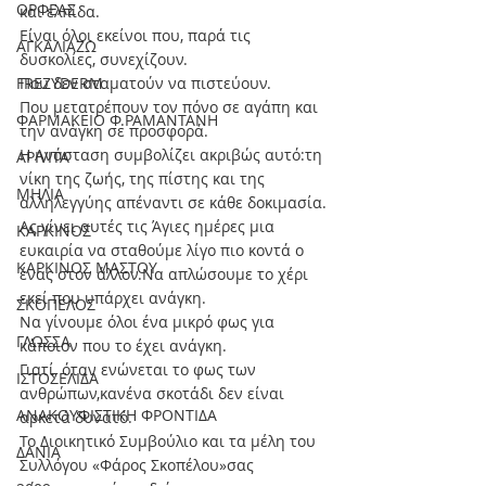
ΟΡΦΕΑΣ
και ελπίδα.
Είναι όλοι εκείνοι που, παρά τις 
ΑΓΚΑΛΙΑΖΩ
δυσκολίες, συνεχίζουν.
FREZYDERM
Που δεν σταματούν να πιστεύουν.
Που μετατρέπουν τον πόνο σε αγάπη και 
ΦΑΡΜΑΚΕΙΟ Φ.ΡΑΜΑΝΤΑΝΗ
την ανάγκη σε προσφορά.
Η Ανάσταση συμβολίζει ακριβώς αυτό:τη 
APIVITA
νίκη της ζωής, της πίστης και της 
ΜΗΛΙΑ
αλληλεγγύης απέναντι σε κάθε δοκιμασία.
Ας γίνει αυτές τις Άγιες ημέρες μια 
ΚΑΡΚΙΝΟΣ
ευκαιρία να σταθούμε λίγο πιο κοντά ο 
ΚΑΡΚΙΝΟΣ ΜΑΣΤΟΥ
ένας στον άλλον.Να απλώσουμε το χέρι 
εκεί που υπάρχει ανάγκη.
ΣΚΟΠΕΛΟΣ
Να γίνουμε όλοι ένα μικρό φως για 
ΓΛΩΣΣΑ
κάποιον που το έχει ανάγκη.
Γιατί, όταν ενώνεται το φως των 
ΙΣΤΟΣΕΛΙΔΑ
ανθρώπων,κανένα σκοτάδι δεν είναι 
ΑΝΑΚΟΥΦΙΣΤΙΚΗ ΦΡΟΝΤΙΔΑ
αρκετά δυνατό.
Το Διοικητικό Συμβούλιο και τα μέλη του 
ΔΑΝΙΑ
Συλλόγου «Φάρος Σκοπέλου»σας 