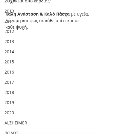
2009
εύχονται από καρδιάς:
2010
Καλή Ανάσταση & Καλό Πάσχα 
με υγεία, 
δύναμη και φως σε κάθε σπίτι και σε 
2011
κάθε ψυχή.
2012
2013
2014
2015
2016
2017
2018
2019
2020
ALZHEIMER
ΒΟΛΟΣ