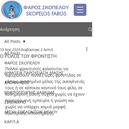
ΦΑΡΟΣ ΣΚΟΠΕΛΟΥ
SKOPELOS FAROS
Ανάρτηση
All Posts
10 Νοε 2020
διαβάστηκε 2 λεπτά
All Posts
Ο ΡΟΛΟΣ ΤΟΥ ΦΡΟΝΤΙΣΤΗ
ΦΑΡΟΣ ΣΚΟΠΕΛΟΥ
Πολλοί φροντιστές καλούνται να 
ΔΗΜΟΣΙΑ ΠΑΡΟΥΣΙΑΣΗ ΔΡΑΣΗΣ
αφιερώσουν πολλές ώρες φροντίδας σε 
κάποιο αγαπημένο μέλος της οικογένειάς 
ΑΛΟΝΝΗΣΟΣ
τους ή σε κάποιον κοντινό τους φίλο, σε 
ΜΗΤΡΟΠΟΛΙΤΗΣ ΧΑΛΚΙΔΑΣ
καθημερινή βάση, συχνά χωρίς να έχουν 
προηγούμενη εμπειρία ή γνώση και 
ΣΕΜΙΝΑΡΙΟ
χωρίς να υπάρχει καμιά μορφή 
ΛΕΣΧΗ ΕΘΕΛΟΝΤΩΝ ΒΟΛΟΥ
εξωτερικής υποστήριξης.
ΚΑΡ.Π.Α