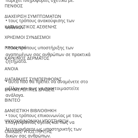
παρέχει πληροφορίες σχετικά με:
ΠΕΝΘΟΣ
ΔΙΑΧΕΙΡΙΣΗ ΣΥΜΠΤΩΜΑΤΩΝ
• τους τρόπους ανακούφισης των 
ΚΑΤΑΛΗΚΤΙΚΟΣ ΑΣΘΕΝΗΣ
ασθενών.
ΧΡΗΣΙΜΟΙ ΣΥΝΔΕΣΜΟΙ
ΠΡΟΛΗΨΗ
• τους τρόπους υποστήριξης των 
αγαπημένων σας ανθρώπων σε πρακτικά 
ΚΑΡΚΙΝΟΣ ΔΕΡΜΑΤΟΣ
ζητήματα.
ΑΝΟΙΑ
ΔΙΑΤΑΡΑΧΕΣ ΣΥΜΠΕΡΙΦΟΡΑΣ
• αυτά που θα πρέπει να αναμένετε στο 
μέλλον και πως να προετοιμαστείτε 
ΕΝΗΜΕΡΩΤΙΚΕΣ ΔΡΑΣΕΙΣ
ανάλογα.
ΒΙΝΤΕΟ
ΔΑΝΕΙΣΤΙΚΗ ΒΙΒΛΙΟΘΗΚΗ
• τους τρόπους επικοινωνίας με τους 
ΨΥΧΟΚΟΙΝΩΝΙΚΗ ΥΠΟΣΤΗΡΙΞΗ
επαγγελματίας υγείας και πως να 
λειτουργήσετε ως υποστηρικτής των 
ΟΜΑΔΕΣ ΥΠΟΣΤΗΡΙΞΗΣ
δικών σας ανθρώπων. 