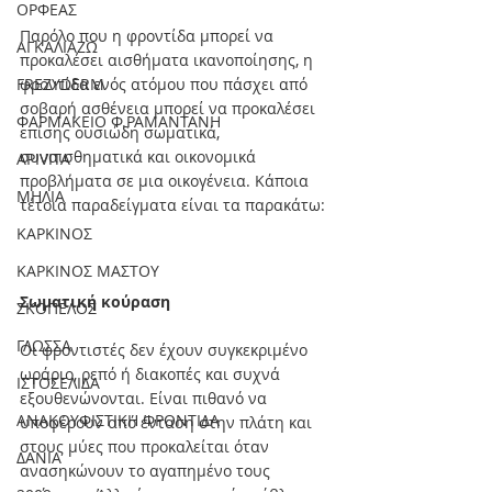
ΟΡΦΕΑΣ
Παρόλο που η φροντίδα μπορεί να 
ΑΓΚΑΛΙΑΖΩ
προκαλέσει αισθήματα ικανοποίησης, η 
FREZYDERM
φροντίδα ενός ατόμου που πάσχει από 
σοβαρή ασθένεια μπορεί να προκαλέσει 
ΦΑΡΜΑΚΕΙΟ Φ.ΡΑΜΑΝΤΑΝΗ
επίσης ουσιώδη σωματικά, 
συναισθηματικά και οικονομικά 
APIVITA
προβλήματα σε μια οικογένεια. Κάποια 
ΜΗΛΙΑ
τέτοια παραδείγματα είναι τα παρακάτω: 
ΚΑΡΚΙΝΟΣ
ΚΑΡΚΙΝΟΣ ΜΑΣΤΟΥ
Σωματική κούραση
ΣΚΟΠΕΛΟΣ
ΓΛΩΣΣΑ
Οι φροντιστές δεν έχουν συγκεκριμένο 
ωράριο, ρεπό ή διακοπές και συχνά 
ΙΣΤΟΣΕΛΙΔΑ
εξουθενώνονται. Είναι πιθανό να 
ΑΝΑΚΟΥΦΙΣΤΙΚΗ ΦΡΟΝΤΙΔΑ
υποφέρουν από ένταση στην πλάτη και 
στους μύες που προκαλείται όταν 
ΔΑΝΙΑ
ανασηκώνουν το αγαπημένο τους 