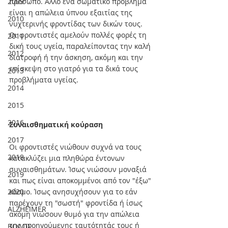
2009
πρόσωπο. Άλλο ένα σωματικό πρόβλημα 
είναι η απώλεια ύπνου εξαιτίας της 
2010
νυχτερινής φροντίδας των δικών τους. 
Οι φροντιστές αμελούν πολλές φορές τη 
2011
δική τους υγεία, παραλείποντας την καλή 
2012
διατροφή ή την άσκηση, ακόμη και την 
επίσκεψη στο γιατρό για τα δικά τους 
2013
προβλήματα υγείας.
2014
2015
2016
Συναισθηματική κούραση
2017
Οι φροντιστές νιώθουν συχνά να τους 
2018
κατακλύζει μια πληθώρα έντονων 
συναισθημάτων. Ίσως νιώσουν μοναξιά 
2019
και πως είναι αποκομμένοι από τον "έξω" 
2020
κόσμο. Ίσως ανησυχήσουν για το εάν 
παρέχουν τη "σωστή" φροντίδα ή ίσως 
ALZHEIMER
ακόμη νιώσουν θυμό για την απώλεια 
της προηγούμενης ταυτότητάς τους ή 
ΒΟΛΟΣ