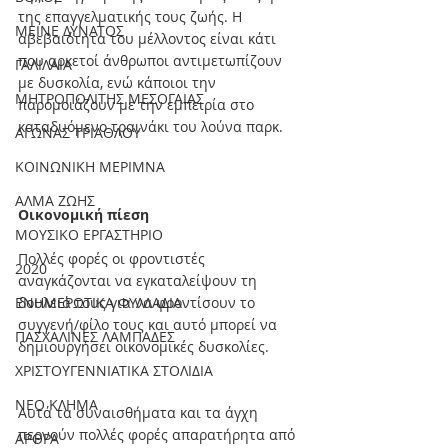
της επαγγελματικής τους ζωής. Η 
ΜΕΙΝΕ ΔΥΝΑΤΟΣ
αβεβαιότητα του μέλλοντος είναι κάτι 
που αρκετοί άνθρωποι αντιμετωπίζουν 
ΓΑΛΙΛΑΙΑ
με δυσκολία, ενώ κάποιοι την 
ΜΗΤΡΟΠΟΛΙΤΗΣ ΜΕΣΟΓΑΙΑΣ
παρομοιάζουν με την εμπειρία στο 
καταδυόμενο τραινάκι του λούνα παρκ.
ΑΓΩΝΑΣ ΤΡΙΑΘΛΟΥ
ΚΟΙΝΩΝΙΚΗ ΜΕΡΙΜΝΑ
ΑΛΜΑ ΖΩΗΣ
Οικονομική πίεση
ΜΟΥΣΙΚΟ ΕΡΓΑΣΤΗΡΙΟ
Πολλές φορές οι φροντιστές 
2020
αναγκάζονται να εγκαταλείψουν τη 
ΕΝΗΜΕΡΩΤΙΚΑ ΦΥΛΛΑΔΙΑ
δουλειά τους για να φροντίσουν το 
συγγενή/φίλο τους και αυτό μπορεί να 
ΠΑΣΧΑΛΙΝΕΣ ΛΑΜΠΑΔΕΣ
δημιουργήσει οικονομικές δυσκολίες.  
ΧΡΙΣΤΟΥΓΕΝΝΙΑΤΙΚΑ ΣΤΟΛΙΔΙΑ
ΝΕΟ ΚΛΗΜΑ
Αυτά τα συναισθήματα και τα άγχη 
περνούν πολλές φορές απαρατήρητα από 
ΑΡΘΡΑ