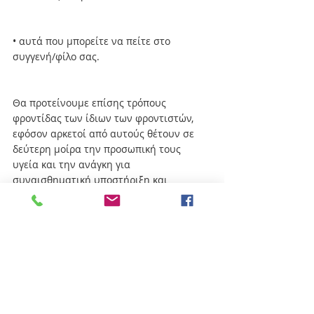
• αυτά που μπορείτε να πείτε στο 
συγγενή/φίλο σας. 
Θα προτείνουμε επίσης τρόπους 
φροντίδας των ίδιων των φροντιστών, 
εφόσον αρκετοί από αυτούς θέτουν σε 
δεύτερη μοίρα την προσωπική τους 
υγεία και την ανάγκη για 
συναισθηματική υποστήριξη και 
ξεκούραση, σε σχέση με τις ανάγκες των 
δικών τους ανθρώπων. 
Ωστόσο, για να μπορέσουν οι φροντιστές 
να παραμείνουν δυνατοί, έτσι ώστε να 
παρέχουν ποιοτική φροντίδα στους 
αγαπημένους τους, είναι σημαντικό να 