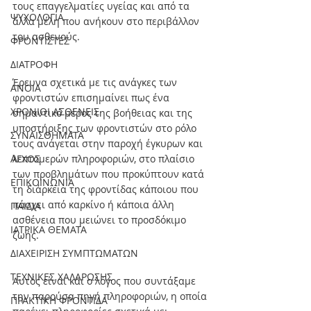
τους επαγγελματίες υγείας και από τα 
ΨΥΧΟΛΟΓΙΑ
άλλα μέλη που ανήκουν στο περιβάλλον 
του ασθενούς.  
ΦΡΟΝΤΙΣΤΕΣ
ΔΙΑΤΡΟΦΗ
Έρευνα σχετικά με τις ανάγκες των 
ΑΝΟΙΑ
φροντιστών επισημαίνει πως ένα 
ΧΡΟΝΙΟΙ ΑΣΘΕΝΕΙΣ
σημαντικό μέρος της βοήθειας και της 
υποστήριξης των φροντιστών στο ρόλο 
ΣΥΝΑΙΣΘΗΜΑΤΑ
τους ανάγεται στην παροχή έγκυρων και 
ΑΓΧΟΣ
λεπτομερών πληροφοριών, στο πλαίσιο 
των προβλημάτων που προκύπτουν κατά 
ΕΠΙΚΟΙΝΩΝΙΑ
τη διάρκεια της φροντίδας κάποιου που 
πάσχει από καρκίνο ή κάποια άλλη 
ΠΑΙΔΙΑ
ασθένεια που μειώνει το προσδόκιμο 
ΙΑΤΡΙΚΑ ΘΕΜΑΤΑ
ζωής.
ΔΙΑΧΕΙΡΙΣΗ ΣΥΜΠΤΩΜΑΤΩΝ
ΤΕΧΝΙΚΕΣ ΧΑΛΑΡΩΣΗΣ
Αυτός είναι και ο λόγος που συντάξαμε 
την παρούσα πηγή πληροφοριών, η οποία 
ΠΡΑΚΤΙΚΗ ΦΡΟΝΤΙΔΑ