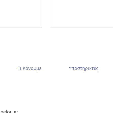
α
Τι Κάνουμε
Υποστηρικτές
Παγκόσμια Ημέρα κατά τ
Παιδικού Καρκίνου
opelou.gr