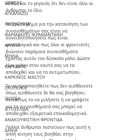
ΟΡΦΕΑΣ
καθώς και το γεγονός ότι δεν είναι όλοι οι 
άνθρωποι το ίδιο.
ΑΓΚΑΛΙΑΖΩ
FREZYDERM
Το πρώτο βήμα για την κατανόηση των 
συναισθημάτων σας είναι να 
ΦΑΡΜΑΚΕΙΟ Φ.ΡΑΜΑΝΤΑΝΗ
συνειδητοποιήσετε πως είναι 
φυσιολογικά και πως όλοι οι φροντιστές 
APIVITA
βιώνουν παρόμοια συναισθήματα 
ΜΗΛΙΑ
έχοντας αυτόν τον δύσκολο ρόλο. Δώστε 
λίγο χρόνο στον εαυτό σας να τα 
ΚΑΡΚΙΝΟΣ
αποδεχθεί και να τα αντιμετωπίσει. 
ΚΑΡΚΙΝΟΣ ΜΑΣΤΟΥ
Το να προσποιηθείτε πως δεν αισθάνεστε 
ΣΚΟΠΕΛΟΣ
όπως αισθάνεστε δε θα σας βοηθήσει. 
ΓΛΩΣΣΑ
Αντιθέτως το να μιλήσετε ή να γράψετε 
για τα συναισθήματά σας μπορεί να 
ΙΣΤΟΣΕΛΙΔΑ
αποδειχθεί εξαιρετικά εποικοδομητικό.
ΑΝΑΚΟΥΦΙΣΤΙΚΗ ΦΡΟΝΤΙΔΑ
Πολλοί άνθρωποι πιστεύουν πως αυτή η 
ΔΑΝΙΑ
απλή κίνηση τους βοηθάει στην 