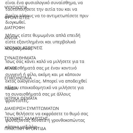
είναι ένα φυσιολογικό συναίσθημα, να 
ΨΥΧΟΛΟΓΙΑ
ταυτοποιήσετε την αιτία του και να 
βρείτε τόπους να το αντιμετωπίσετε πριν 
ΦΡΟΝΤΙΣΤΕΣ
διογκωθεί.
ΔΙΑΤΡΟΦΗ
Μήπως είστε θυμωμένοι απλά επειδή 
ΑΝΟΙΑ
είστε εξαντλημένοι και υπερβολικά 
ΧΡΟΝΙΟΙ ΑΣΘΕΝΕΙΣ
κουρασμένοι;
ΣΥΝΑΙΣΘΗΜΑΤΑ
Ίσως σας κάνει καλό να μιλήσετε για τα 
ΑΓΧΟΣ
συναισθήματά σας με έναν κοντινό 
συγγενή ή φίλο, ακόμη και με κάποιον 
ΕΠΙΚΟΙΝΩΝΙΑ
εκτός οικογενείας. Μπορεί να αποδειχθεί 
εξίσου εποικοδομητικό να μιλήσετε για 
ΠΑΙΔΙΑ
τα συναισθήματά σας με άλλους 
ΙΑΤΡΙΚΑ ΘΕΜΑΤΑ
φροντιστές. 
ΔΙΑΧΕΙΡΙΣΗ ΣΥΜΠΤΩΜΑΤΩΝ
Ίσως θελήσετε να εκφράσετε το θυμό σας 
ΤΕΧΝΙΚΕΣ ΧΑΛΑΡΩΣΗΣ
φωνάζοντας δυνατά ή γρονθοκοπώντας 
κάποιο μαξιλάρι.
ΠΡΑΚΤΙΚΗ ΦΡΟΝΤΙΔΑ