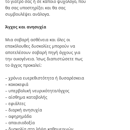
το γιατρό σας ή σε κάποιο ψυχολόγο, που 
θα σας υποστηρίξει και θα σας 
συμβουλέψει ανάλογα.
Άγχος και ανησυχία
Μια σοβαρή ασθένεια και όλες οι 
επακόλουθες δυσκολίες μπορούν να 
αποτελέσουν σοβαρή πηγή άγχους για 
την οικογένεια. Ίσως διαπιστώσετε πως 
το άγχος προκαλεί:
– χρόνια ευερεθιστότητα ή δυσαρέσκεια
– κακοκεφιά
– υπερβολική νευρικότητα/άγχος
– αίσθημα καταβολής
– εφιάλτες
– διαρκή ανησυχία
– αφηρημάδα
– απαισιοδοξία
– δυσκολία στη λήψη καθημερινών 