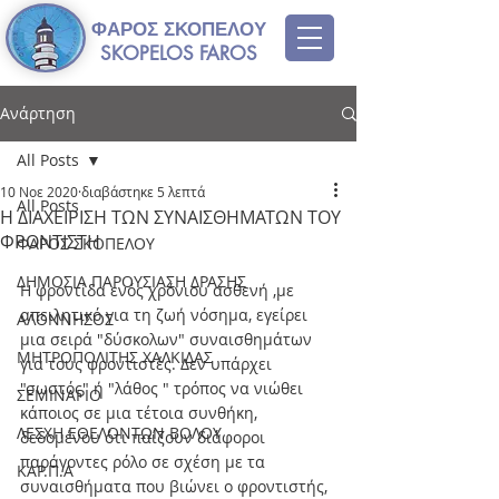
ΦΑΡΟΣ ΣΚΟΠΕΛΟΥ
SKOPELOS FAROS
Ανάρτηση
All Posts
10 Νοε 2020
διαβάστηκε 5 λεπτά
All Posts
Η ΔΙΑΧΕΙΡΙΣΗ ΤΩΝ ΣΥΝΑΙΣΘΗΜΑΤΩΝ ΤΟΥ
ΦΡΟΝΤΙΣΤΗ
ΦΑΡΟΣ ΣΚΟΠΕΛΟΥ
ΔΗΜΟΣΙΑ ΠΑΡΟΥΣΙΑΣΗ ΔΡΑΣΗΣ
Η φροντίδα ενός χρόνιου ασθενή ,με 
απειλητικό για τη ζωή νόσημα, εγείρει 
ΑΛΟΝΝΗΣΟΣ
μια σειρά "δύσκολων" συναισθημάτων 
ΜΗΤΡΟΠΟΛΙΤΗΣ ΧΑΛΚΙΔΑΣ
για τους φροντιστές. Δεν υπάρχει 
"σωστός" ή "λάθος " τρόπος να νιώθει 
ΣΕΜΙΝΑΡΙΟ
κάποιος σε μια τέτοια συνθήκη, 
ΛΕΣΧΗ ΕΘΕΛΟΝΤΩΝ ΒΟΛΟΥ
δεδομένου ότι παίζουν διάφοροι 
παράγοντες ρόλο σε σχέση με τα 
ΚΑΡ.Π.Α
συναισθήματα που βιώνει ο φροντιστής, 