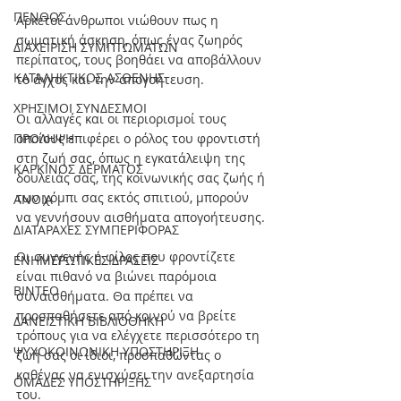
ΠΕΝΘΟΣ
Αρκετοί άνθρωποι νιώθουν πως η 
σωματική άσκηση, όπως ένας ζωηρός 
ΔΙΑΧΕΙΡΙΣΗ ΣΥΜΠΤΩΜΑΤΩΝ
περίπατος, τους βοηθάει να αποβάλλουν 
ΚΑΤΑΛΗΚΤΙΚΟΣ ΑΣΘΕΝΗΣ
το άγχος και την απογοήτευση.
ΧΡΗΣΙΜΟΙ ΣΥΝΔΕΣΜΟΙ
Οι αλλαγές και οι περιορισμοί τους 
ΠΡΟΛΗΨΗ
οποίους επιφέρει ο ρόλος του φροντιστή 
στη ζωή σας, όπως η εγκατάλειψη της 
ΚΑΡΚΙΝΟΣ ΔΕΡΜΑΤΟΣ
δουλειάς σας, της κοινωνικής σας ζωής ή 
των χόμπι σας εκτός σπιτιού, μπορούν 
ΑΝΟΙΑ
να γεννήσουν αισθήματα απογοήτευσης.
ΔΙΑΤΑΡΑΧΕΣ ΣΥΜΠΕΡΙΦΟΡΑΣ
Οι συγγενής ή φίλος που φροντίζετε 
ΕΝΗΜΕΡΩΤΙΚΕΣ ΔΡΑΣΕΙΣ
είναι πιθανό να βιώνει παρόμοια 
ΒΙΝΤΕΟ
συναισθήματα. Θα πρέπει να 
προσπαθήσετε από κοινού να βρείτε 
ΔΑΝΕΙΣΤΙΚΗ ΒΙΒΛΙΟΘΗΚΗ
τρόπους για να ελέγχετε περισσότερο τη 
ΨΥΧΟΚΟΙΝΩΝΙΚΗ ΥΠΟΣΤΗΡΙΞΗ
ζωή σας οι ίδιοι, προσπαθώντας ο 
καθένας να ενισχύσει την ανεξαρτησία 
ΟΜΑΔΕΣ ΥΠΟΣΤΗΡΙΞΗΣ
του.