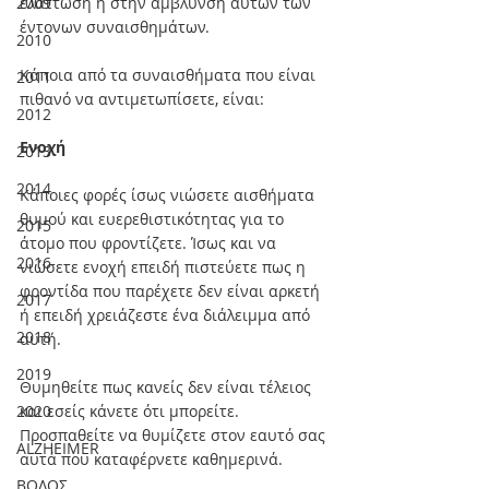
2009
ελάττωση ή στην άμβλυνση αυτών των 
έντονων συναισθημάτων.
2010
Κάποια από τα συναισθήματα που είναι 
2011
πιθανό να αντιμετωπίσετε, είναι:
2012
Ενοχή
2013
2014
Κάποιες φορές ίσως νιώσετε αισθήματα 
θυμού και ευερεθιστικότητας για το 
2015
άτομο που φροντίζετε. Ίσως και να 
2016
νιώσετε ενοχή επειδή πιστεύετε πως η 
φροντίδα που παρέχετε δεν είναι αρκετή 
2017
ή επειδή χρειάζεστε ένα διάλειμμα από 
2018
αυτή.
2019
Θυμηθείτε πως κανείς δεν είναι τέλειος 
2020
και εσείς κάνετε ότι μπορείτε. 
Προσπαθείτε να θυμίζετε στον εαυτό σας 
ALZHEIMER
αυτά που καταφέρνετε καθημερινά.
ΒΟΛΟΣ