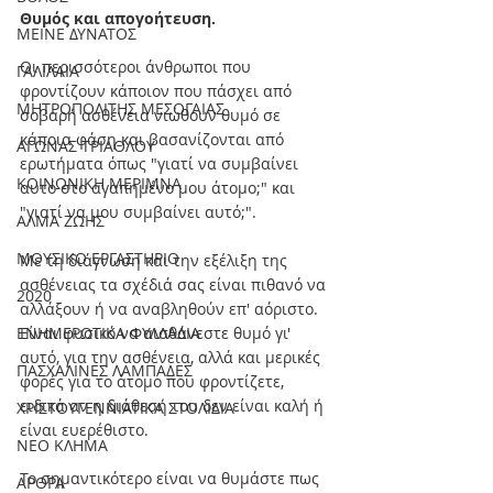
Θυμός και απογοήτευση.
ΜΕΙΝΕ ΔΥΝΑΤΟΣ
Οι περισσότεροι άνθρωποι που 
ΓΑΛΙΛΑΙΑ
φροντίζουν κάποιον που πάσχει από 
ΜΗΤΡΟΠΟΛΙΤΗΣ ΜΕΣΟΓΑΙΑΣ
σοβαρή ασθένεια νιώθουν θυμό σε 
κάποια φάση και βασανίζονται από 
ΑΓΩΝΑΣ ΤΡΙΑΘΛΟΥ
ερωτήματα όπως "γιατί να συμβαίνει 
ΚΟΙΝΩΝΙΚΗ ΜΕΡΙΜΝΑ
αυτό στο αγαπημένο μου άτομο;" και 
"γιατί να μου συμβαίνει αυτό;".
ΑΛΜΑ ΖΩΗΣ
ΜΟΥΣΙΚΟ ΕΡΓΑΣΤΗΡΙΟ
Με τη διάγνωση και την εξέλιξη της 
ασθένειας τα σχέδιά σας είναι πιθανό να 
2020
αλλάξουν ή να αναβληθούν επ' αόριστο. 
ΕΝΗΜΕΡΩΤΙΚΑ ΦΥΛΛΑΔΙΑ
Είναι φυσικό να αισθάνεστε θυμό γι' 
αυτό, για την ασθένεια, αλλά και μερικές 
ΠΑΣΧΑΛΙΝΕΣ ΛΑΜΠΑΔΕΣ
φορές για το άτομο που φροντίζετε, 
ειδικά αν η διάθεσή του δεν είναι καλή ή 
ΧΡΙΣΤΟΥΓΕΝΝΙΑΤΙΚΑ ΣΤΟΛΙΔΙΑ
είναι ευερέθιστο.
ΝΕΟ ΚΛΗΜΑ
Το σημαντικότερο είναι να θυμάστε πως 
ΑΡΘΡΑ