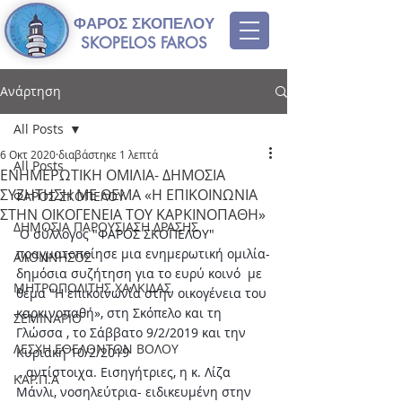
ΦΑΡΟΣ ΣΚΟΠΕΛΟΥ
SKOPELOS FAROS
Ανάρτηση
All Posts
6 Οκτ 2020
διαβάστηκε 1 λεπτά
All Posts
ΕΝΗΜΕΡΩΤΙΚΗ ΟΜΙΛΙΑ- ΔΗΜΟΣΙΑ
ΣΥΖΗΤΗΣΗ ΜΕ ΘΕΜΑ «Η ΕΠΙΚΟΙΝΩΝΙΑ
ΦΑΡΟΣ ΣΚΟΠΕΛΟΥ
ΣΤΗΝ ΟΙΚΟΓΕΝΕΙΑ ΤΟΥ ΚΑΡΚΙΝΟΠΑΘΗ»
ΔΗΜΟΣΙΑ ΠΑΡΟΥΣΙΑΣΗ ΔΡΑΣΗΣ
Ο σύλλογος "ΦΑΡΟΣ ΣΚΟΠΕΛΟΥ" 
πραγματοποίησε μια ενημερωτική ομιλία-
ΑΛΟΝΝΗΣΟΣ
δημόσια συζήτηση για το ευρύ κοινό  με 
ΜΗΤΡΟΠΟΛΙΤΗΣ ΧΑΛΚΙΔΑΣ
θέμα "Η επικοινωνία στην οικογένεια του 
καρκινοπαθή», στη Σκόπελο και τη 
ΣΕΜΙΝΑΡΙΟ
Γλώσσα , το Σάββατο 9/2/2019 και την 
ΛΕΣΧΗ ΕΘΕΛΟΝΤΩΝ ΒΟΛΟΥ
Κυριακή 10/2/2019
 , αντίστοιχα. Εισηγήτριες, η κ. Λίζα 
ΚΑΡ.Π.Α
Μάνλι, νοσηλεύτρια- ειδικευμένη στην 