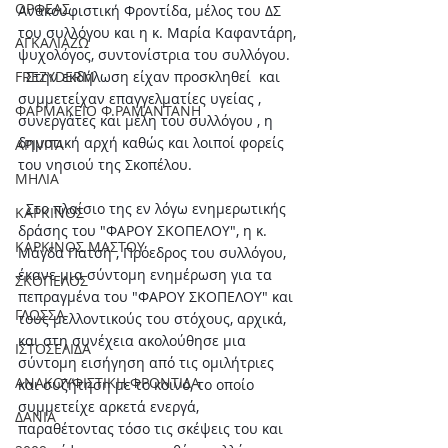
ΟΡΦΕΑΣ
Ανακουφιστική Φροντίδα, μέλος του ΔΣ 
του συλλόγου και η κ. Μαρία Καφαντάρη, 
ΑΓΚΑΛΙΑΖΩ
ψυχολόγος, συντονίστρια του συλλόγου. 
FREZYDERM
Στην εκδήλωση είχαν προσκληθεί  και 
συμμετείχαν επαγγελματίες υγείας , 
ΦΑΡΜΑΚΕΙΟ Φ.ΡΑΜΑΝΤΑΝΗ
συνεργάτες και μέλη του συλλόγου , η 
δημοτική αρχή καθώς και λοιποί φορείς 
APIVITA
του νησιού της Σκοπέλου.
ΜΗΛΙΑ
Στο πλαίσιο της εν λόγω ενημερωτικής 
ΚΑΡΚΙΝΟΣ
δράσης του "ΦΑΡΟΥ ΣΚΟΠΕΛΟΥ", η κ. 
ΚΑΡΚΙΝΟΣ ΜΑΣΤΟΥ
Μάγδα Πατσή , Πρόεδρος του συλλόγου, 
έκανε μια σύντομη ενημέρωση για τα 
ΣΚΟΠΕΛΟΣ
πεπραγμένα του "ΦΑΡΟΥ ΣΚΟΠΕΛΟΥ" και 
ΓΛΩΣΣΑ
τους μελλοντικούς του στόχους, αρχικά, 
και στη συνέχεια ακολούθησε μια 
ΙΣΤΟΣΕΛΙΔΑ
σύντομη εισήγηση από τις ομιλήτριες 
ΑΝΑΚΟΥΦΙΣΤΙΚΗ ΦΡΟΝΤΙΔΑ
και συζήτηση με το κοινό, το οποίο 
συμμετείχε αρκετά ενεργά, 
ΔΑΝΙΑ
παραθέτοντας τόσο τις σκέψεις του και 