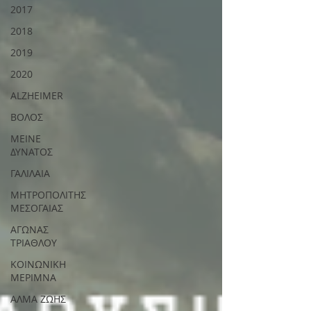
2017
2018
2019
2020
ALZHEIMER
ΒΟΛΟΣ
ΜΕΙΝΕ
ΔΥΝΑΤΟΣ
ΓΑΛΙΛΑΙΑ
ΜΗΤΡΟΠΟΛΙΤΗΣ
ΜΕΣΟΓΑΙΑΣ
ΑΓΩΝΑΣ
ΤΡΙΑΘΛΟΥ
ΚΟΙΝΩΝΙΚΗ
ΜΕΡΙΜΝΑ
ΑΛΜΑ ΖΩΗΣ