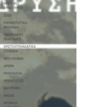
ΜΟΥΣΙΚΟ
ΕΡΓΑΣΤΗΡΙΟ
2020
ΕΝΗΜΕΡΩΤΙΚΑ
ΦΥΛΛΑΔΙΑ
ΠΑΣΧΑΛΙΝΕΣ
ΛΑΜΠΑΔΕΣ
ΧΡΙΣΤΟΥΓΕΝΝΙΑΤΙΚΑ
ΣΤΟΛΙΔΙΑ
ΝΕΟ ΚΛΗΜΑ
ΑΡΘΡΑ
ΨΥΧΟΛΟΓΙΑ
ΦΡΟΝΤΙΣΤΕΣ
ΔΙΑΤΡΟΦΗ
ΑΝΟΙΑ
ΧΡΟΝΙΟΙ