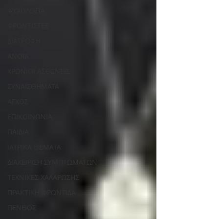
ΨΥΧΟΛΟΓΙΑ
ΦΡΟΝΤΙΣΤΕΣ
ΔΙΑΤΡΟΦΗ
ΑΝΟΙΑ
ΧΡΟΝΙΟΙ ΑΣΘΕΝΕΙΣ
ΣΥΝΑΙΣΘΗΜΑΤΑ
ΑΓΧΟΣ
ΕΠΙΚΟΙΝΩΝΙΑ
ΠΑΙΔΙΑ
ΙΑΤΡΙΚΑ ΘΕΜΑΤΑ
ΔΙΑΧΕΙΡΙΣΗ ΣΥΜΠΤΩΜΑΤΩΝ
ΤΕΧΝΙΚΕΣ ΧΑΛΑΡΩΣΗΣ
ΠΡΑΚΤΙΚΗ ΦΡΟΝΤΙΔΑ
ΠΕΝΘΟΣ