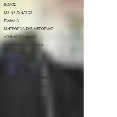
ΒΟΛΟΣ
ΜΕΙΝΕ ΔΥΝΑΤΟΣ
ΓΑΛΙΛΑΙΑ
ΜΗΤΡΟΠΟΛΙΤΗΣ ΜΕΣΟΓΑΙΑΣ
ΑΓΩΝΑΣ ΤΡΙΑΘΛΟΥ
ΚΟΙΝΩΝΙΚΗ ΜΕΡΙΜΝΑ
ΑΛΜΑ ΖΩΗΣ
ΜΟΥΣΙΚΟ ΕΡΓΑΣΤΗΡΙΟ
2020
ΕΝΗΜΕΡΩΤΙΚΑ ΦΥΛΛΑΔΙΑ
ΠΑΣΧΑΛΙΝΕΣ ΛΑΜΠΑΔΕΣ
ΧΡΙΣΤΟΥΓΕΝΝΙΑΤΙΚΑ
ΣΤΟΛΙΔΙΑ
ΝΕΟ ΚΛΗΜΑ
ΑΡΘΡΑ