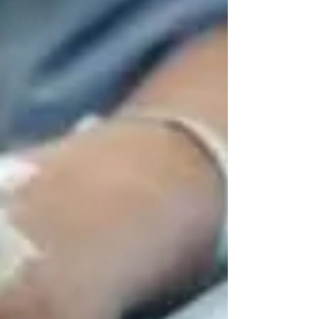
www.oekk.gr 2. www.bestrong.org.gr
3.www.oncology-center.gr 4.
https://www.almazois.gr/ 5....