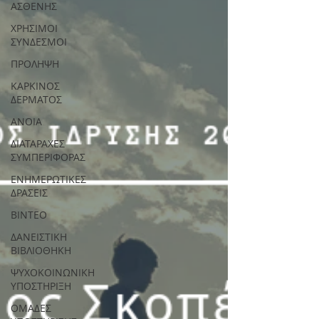
ΑΣΘΕΝΗΣ
ΧΡΗΣΙΜΟΙ
ΣΥΝΔΕΣΜΟΙ
ΠΡΟΛΗΨΗ
ΚΑΡΚΙΝΟΣ
ΔΕΡΜΑΤΟΣ
ΑΝΟΙΑ
ΔΙΑΤΑΡΑΧΕΣ
ΣΥΜΠΕΡΙΦΟΡΑΣ
ΕΝΗΜΕΡΩΤΙΚΕΣ
ΔΡΑΣΕΙΣ
ΒΙΝΤΕΟ
ΔΑΝΕΙΣΤΙΚΗ
ΒΙΒΛΙΟΘΗΚΗ
ΨΥΧΟΚΟΙΝΩΝΙΚΗ
ΥΠΟΣΤΗΡΙΞΗ
ΟΜΑΔΕΣ