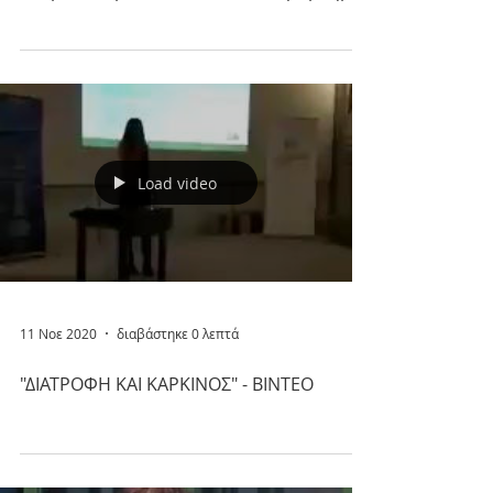
ΨΥΧΟΚΟΙΝΩΝΙΚΗ ΥΠΟΣΤΗΡΙΞΗ ΑΣΘΕΝΩΝ
ΜΕ ΚΑΡΚΙΝΟ : Ομάδες υποστήριξης
(support groups)
H ομάδα υποστήριξης (support group)
είναι μια ομάδα της οποίας τα μέλη είναι
άτομα που βιώνουν ένα κοινό πρόβλημα
(πχ τη διάγνωση μια...
Load video
11 Νοε 2020
διαβάστηκε 0 λεπτά