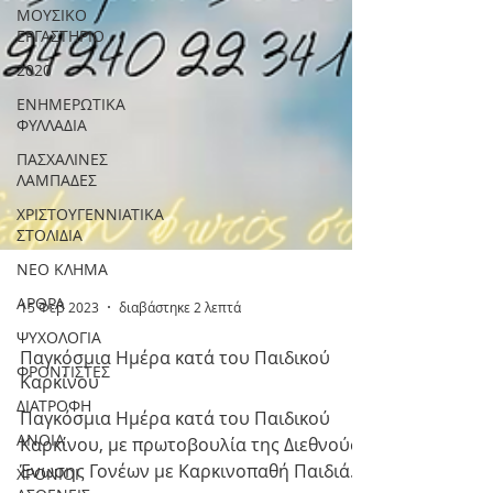
ΜΟΥΣΙΚΟ
ΕΡΓΑΣΤΗΡΙΟ
2020
ΕΝΗΜΕΡΩΤΙΚΑ
ΦΥΛΛΑΔΙΑ
ΠΑΣΧΑΛΙΝΕΣ
ΛΑΜΠΑΔΕΣ
ΧΡΙΣΤΟΥΓΕΝΝΙΑΤΙΚΑ
ΣΤΟΛΙΔΙΑ
ΝΕΟ ΚΛΗΜΑ
ΑΡΘΡΑ
ΨΥΧΟΛΟΓΙΑ
15 Φεβ 2023
διαβάστηκε 2 λεπτά
ΦΡΟΝΤΙΣΤΕΣ
ΔΙΑΤΡΟΦΗ
Παγκόσμια Ημέρα κατά του Παιδικού
Καρκίνου
ΑΝΟΙΑ
Παγκόσμια Ημέρα κατά του Παιδικού
ΧΡΟΝΙΟΙ