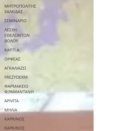
ΜΗΤΡΟΠΟΛΙΤΗΣ
ΧΑΛΚΙΔΑΣ
ΣΕΜΙΝΑΡΙΟ
ΛΕΣΧΗ
ΕΘΕΛΟΝΤΩΝ
ΒΟΛΟΥ
ΚΑΡ.Π.Α
ΟΡΦΕΑΣ
ΑΓΚΑΛΙΑΖΩ
FREZYDERM
ΦΑΡΜΑΚΕΙΟ
Φ.ΡΑΜΑΝΤΑΝΗ
APIVITA
ΜΗΛΙΑ
ΚΑΡΚΙΝΟΣ
ΚΑΡΚΙΝΟΣ